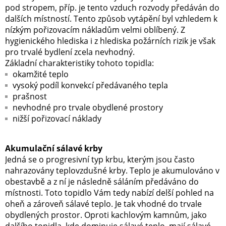
pod stropem, příp. je tento vzduch rozvody předáván do
dalších místností. Tento způsob vytápění byl vzhledem k
nízkým pořizovacím nákladům velmi oblíbený. Z
hygienického hlediska i z hlediska požárních rizik je však
pro trvalé bydlení zcela nevhodný.
Základní charakteristiky tohoto topidla:
okamžité teplo
vysoký podíl konvekcí předávaného tepla
prašnost
nevhodné pro trvale obydlené prostory
nižší pořizovací náklady
Akumulační sálavé krby
Jedná se o progresivní typ krbu, kterým jsou často
nahrazovány teplovzdušné krby. Teplo je akumulováno v
obestavbě a z ní je následně sáláním předáváno do
místnosti. Toto topidlo Vám tedy nabízí delší pohled na
oheň a zároveň sálavé teplo. Je tak vhodné do trvale
obydlených prostor. Oproti kachlovým kamnům, jako