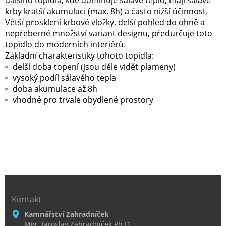
dalšího topidla, kde dominuje sálavé teplo, mají sálavé
krby kratší akumulaci (max. 8h) a často nižší účinnost.
Větší prosklení krbové vložky, delší pohled do ohně a
nepřeberné množství variant designu, předurčuje toto
topidlo do moderních interiérů.
Základní charakteristiky tohoto topidla:
delší doba topení (jsou déle vidět plameny)
vysoký podíl sálavého tepla
doba akumulace až 8h
vhodné pro trvale obydlené prostory
Kontakt
Kamnářství Zahradníček
Mgr. Jaroslav Zahradníček Ph.D