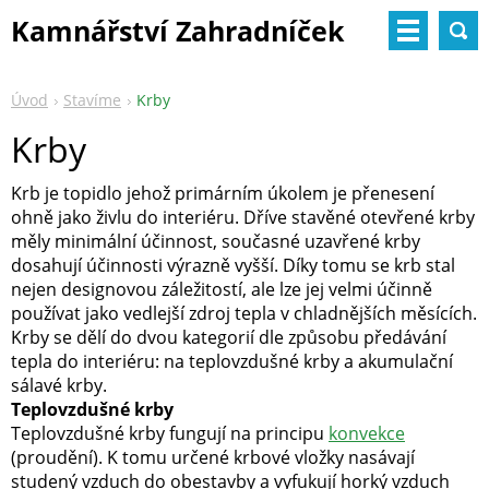
Kamnářství Zahradníček
Úvod
Stavíme
Krby
Krby
Krb je topidlo jehož primárním úkolem je přenesení
ohně jako živlu do interiéru. Dříve stavěné otevřené krby
měly minimální účinnost, současné uzavřené krby
dosahují účinnosti výrazně vyšší. Díky tomu se krb stal
nejen designovou záležitostí, ale lze jej velmi účinně
používat jako vedlejší zdroj tepla v chladnějších měsících.
Krby se dělí do dvou kategorií dle způsobu předávání
tepla do interiéru: na teplovzdušné krby a akumulační
sálavé krby.
Teplovzdušné krby
Teplovzdušné krby fungují na principu
konvekce
(proudění). K tomu určené krbové vložky nasávají
studený vzduch do obestavby a vyfukují horký vzduch