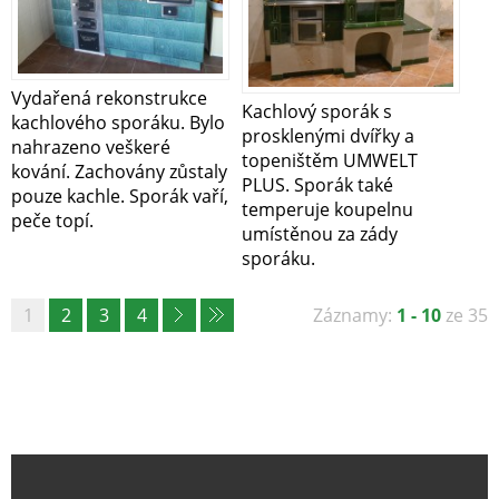
Vydařená rekonstrukce
Kachlový sporák s
kachlového sporáku. Bylo
prosklenými dvířky a
nahrazeno veškeré
topeništěm UMWELT
kování. Zachovány zůstaly
PLUS. Sporák také
pouze kachle. Sporák vaří,
temperuje koupelnu
peče topí.
umístěnou za zády
sporáku.
1
2
3
4
Záznamy:
1 - 10
ze 35