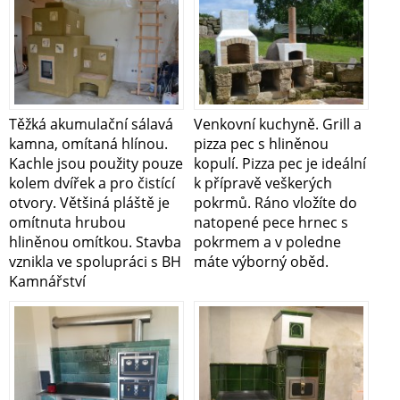
Těžká akumulační sálavá
Venkovní kuchyně. Grill a
kamna, omítaná hlínou.
pizza pec s hliněnou
Kachle jsou použity pouze
kopulí. Pizza pec je ideální
kolem dvířek a pro čistící
k přípravě veškerých
otvory. Většiná pláště je
pokrmů. Ráno vložíte do
omítnuta hrubou
natopené pece hrnec s
hliněnou omítkou. Stavba
pokrmem a v poledne
vznikla ve spolupráci s BH
máte výborný oběd.
Kamnářství