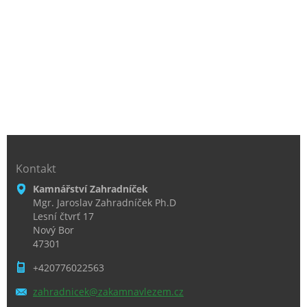
Kontakt
Kamnářství Zahradníček
Mgr. Jaroslav Zahradníček Ph.D
Lesní čtvrť 17
Nový Bor
47301
+420776022563
zahradni
cek@zaka
mnavleze
m.cz