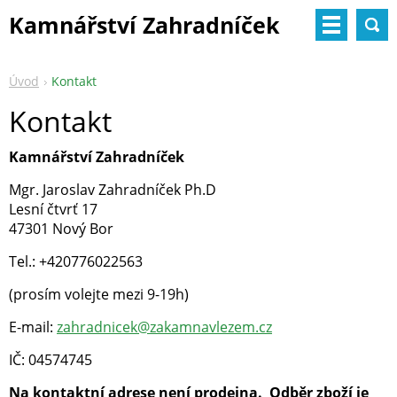
Kamnářství Zahradníček
Úvod
Kontakt
Kontakt
Kamnářství Zahradníček
Mgr. Jaroslav Zahradníček Ph.D
Lesní čtvrť 17
47301 Nový Bor
Tel.: +420776022563
(prosím volejte mezi 9-19h)
E-mail:
zahradnicek@zakamnavlezem.cz
IČ: 04574745
Na kontaktní adrese není prodejna. Odběr zboží je