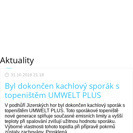
Aktuality
31.10.2018 21:18
Byl dokončen kachlový sporák s
topeništěm UMWELT PLUS
V podhůří Jizerských hor byl dokončen kachlový sporák s
topeništěm UMWELT PLUS. Toto sporákové topeniště
nové generace splňuje současné emisních limity a vyšší
teploty při spalování zvišují užitnou hodnotu sporáku.
Výborné vlastnosti tohoto topidla při přípravě pokrmů
zůstaly zachovány. Prosklená...